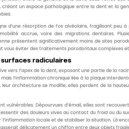
créant un espace pathologique entre la dent et la genc
obies.
e d’une résorption de l’os alvéolaire, fragilisant peu à
obilité accrue, voire des migrations dentaires. Plusi
dienne présentent significativement moins de sites paro
t vous éviter des traitements parodontaux complexes et
 surfaces radiculaires
ve vers l’apex de la dent, exposant une partie de la raci
e… mais l’inflammation chronique liée à la plaque interde
eur architecture se modifie, elles perdent de la hauteur
nt vulnérables. Dépourvues d’émail, elles sont recouver
essentir des douleurs vives au contact du froid ou du su
’inflammation locale et de stabiliser la situation. Là encor
asserait délicatement un chiffon entre deux objets fragil