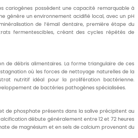
éries cariogènes possèdent une capacité remarquable à
nne génère un environnement acidifié local, avec un pH
minéralisation de l’émail dentaire, première étape du
strats fermentescibles, créant des cycles répétés de
n de débris alimentaires. La forme triangulaire de ces
 stagnation où les forces de nettoyage naturelles de la
rat nutritif idéal pour la prolifération bactérienne.
éveloppement de bactéries pathogènes spécialisées.
 et de phosphate présents dans la salive précipitent au
 calcification débute généralement entre 12 et 72 heures
sphate de magnésium et en sels de calcium provenant du