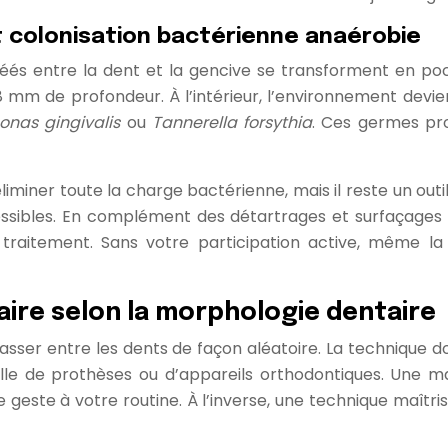
 colonisation bactérienne anaérobie
créés entre la dent et la gencive se transforment en 
8 mm de profondeur. À l’intérieur, l’environnement devien
nas gingivalis
ou
Tannerella forsythia
. Ces germes pro
à éliminer toute la charge bactérienne, mais il reste un o
ssibles. En complément des détartrages et surfaçages rad
u traitement. Sans votre participation active, même la
aire selon la morphologie dentaire
e passer entre les dents de façon aléatoire. La technique 
le de prothèses ou d’appareils orthodontiques. Une mau
este à votre routine. À l’inverse, une technique maîtrisé