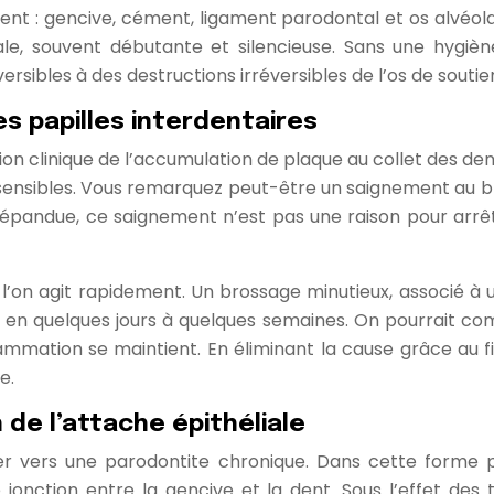
 dent : gencive, cément, ligament parodontal et os alvéo
 souvent débutante et silencieuse. Sans une hygiène i
sibles à des destructions irréversibles de l’os de soutie
es papilles interdentaires
on clinique de l’accumulation de plaque au collet des dent
sensibles. Vous remarquez peut-être un saignement au bro
pandue, ce saignement n’est pas une raison pour arrêter
i l’on agit rapidement. Un brossage minutieux, associé à
es en quelques jours à quelques semaines. On pourrait co
inflammation se maintient. En éliminant la cause grâce au 
e.
de l’attache épithéliale
luer vers une parodontite chronique. Dans cette forme pl
de jonction entre la gencive et la dent. Sous l’effet d