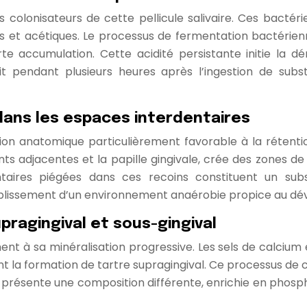
s colonisateurs de cette pellicule salivaire. Ces bact
es et acétiques. Le processus de fermentation bactérie
e accumulation. Cette acidité persistante initie la dé
it pendant plusieurs heures après l’ingestion de sub
dans les espaces interdentaires
on anatomique particulièrement favorable à la rétentio
ts adjacentes et la papille gingivale, crée des zones de
entaires piégées dans ces recoins constituent un subst
établissement d’un environnement anaérobie propice au d
upragingival et sous-gingival
ent à sa minéralisation progressive. Les sels de calcium
iant la formation de tartre supragingival. Ce processus de
val présente une composition différente, enrichie en pho