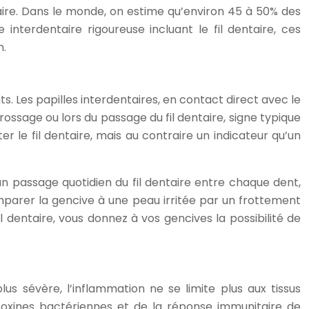
laire. Dans le monde, on estime qu’environ 45 à 50% des
nterdentaire rigoureuse incluant le fil dentaire, ces
n.
s. Les papilles interdentaires, en contact direct avec le
ssage ou lors du passage du fil dentaire, signe typique
 le fil dentaire, mais au contraire un indicateur qu’un
 un passage quotidien du fil dentaire entre chaque dent,
mparer la gencive à une peau irritée par un frottement
fil dentaire, vous donnez à vos gencives la possibilité de
us sévère, l’inflammation ne se limite plus aux tissus
es toxines bactériennes et de la réponse immunitaire de