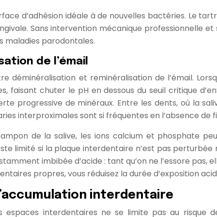
surface d’adhésion idéale à de nouvelles bactéries. Le ta
givale. Sans intervention mécanique professionnelle et sa
es maladies parodontales.
sation de l’émail
entre déminéralisation et reminéralisation de l’émail. 
, faisant chuter le pH en dessous du seuil critique d’env
te progressive de minéraux. Entre les dents, où la sali
ries interproximales sont si fréquentes en l’absence de fi
tampon de la salive, les ions calcium et phosphate peu
ste limité si la plaque interdentaire n’est pas perturbé
ment imbibée d’acide : tant qu’on ne l’essore pas, ell
entaires propres, vous réduisez la durée d’exposition ac
l’accumulation interdentaire
s espaces interdentaires ne se limite pas au risque d