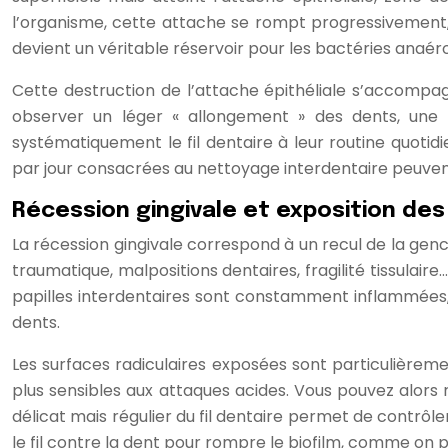
l’organisme, cette attache se rompt progressivement, 
devient un véritable réservoir pour les bactéries anaér
Cette destruction de l’attache épithéliale s’accompagn
observer un léger « allongement » des dents, une m
systématiquement le fil dentaire à leur routine quoti
par jour consacrées au nettoyage interdentaire peuven
Récession gingivale et exposition des
La récession gingivale correspond à un recul de la genci
traumatique, malpositions dentaires, fragilité tissulair
papilles interdentaires sont constamment inflammées, l
dents.
Les surfaces radiculaires exposées sont particulièreme
plus sensibles aux attaques acides. Vous pouvez alors r
délicat mais régulier du fil dentaire permet de contrôler l
le fil contre la dent pour rompre le biofilm, comme on p