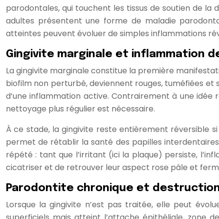
parodontales, qui touchent les tissus de soutien de la
adultes présentent une forme de maladie parodontale,
atteintes peuvent évoluer de simples inflammations réver
Gingivite marginale et inflammation d
La gingivite marginale constitue la première manifestati
biofilm non perturbé, deviennent rouges, tuméfiées et 
d’une inflammation active. Contrairement à une idée ré
nettoyage plus régulier est nécessaire.
À ce stade, la gingivite reste entièrement réversible s
permet de rétablir la santé des papilles interdentair
répété : tant que l’irritant (ici la plaque) persiste, l’
cicatriser et de retrouver leur aspect rose pâle et ferm
Parodontite chronique et destruction 
Lorsque la gingivite n’est pas traitée, elle peut évo
superficiels mais atteint l’attache épithéliale, zone 