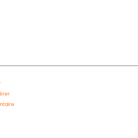
?
dérer
ntaire