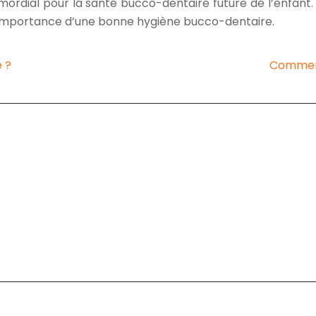
rimordial pour la santé bucco-dentaire future de l’enfant
 l’importance d’une bonne hygiène bucco-dentaire.
e ?
Comment 