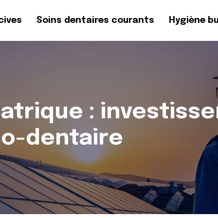
cives
Soins dentaires courants
Hygiène b
iatrique : investis
co-dentaire