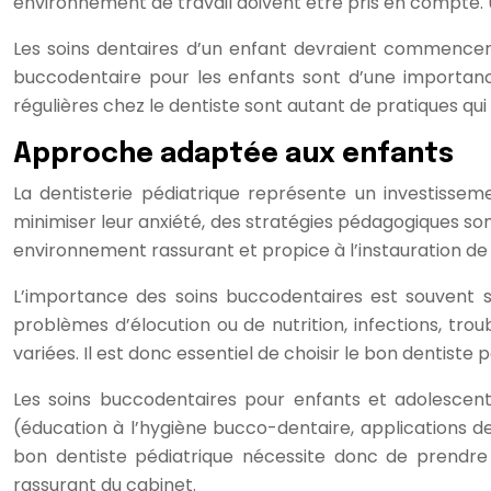
environnement de travail doivent être pris en compte. U
Les soins dentaires d’un enfant devraient commencer 
buccodentaire pour les enfants sont d’une importance c
régulières chez le dentiste sont autant de pratiques q
Approche adaptée aux enfants
La dentisterie pédiatrique représente un investissem
minimiser leur anxiété, des stratégies pédagogiques s
environnement rassurant et propice à l’instauration de
L’importance des soins buccodentaires est souvent so
problèmes d’élocution ou de nutrition, infections, t
variées. Il est donc essentiel de choisir le bon dentiste 
Les soins buccodentaires pour enfants et adolescents
(éducation à l’hygiène bucco-dentaire, applications de 
bon dentiste pédiatrique nécessite donc de prendre 
rassurant du cabinet.