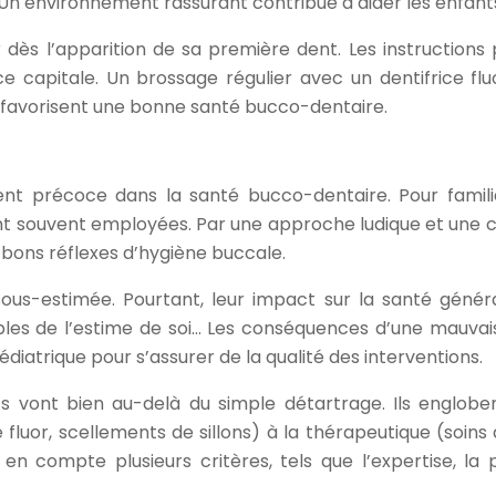
n environnement rassurant contribue à aider les enfants à 
dès l’apparition de sa première dent. Les instructions 
apitale. Un brossage régulier avec un dentifrice fluoré 
ui favorisent une bonne santé bucco-dentaire.
ent précoce dans la santé bucco-dentaire. Pour familiar
ont souvent employées. Par une approche ludique et une 
 bons réflexes d’hygiène buccale.
us-estimée. Pourtant, leur impact sur la santé généra
roubles de l’estime de soi… Les conséquences d’une mau
pédiatrique pour s’assurer de la qualité des interventions.
 vont bien au-delà du simple détartrage. Ils englobent
fluor, scellements de sillons) à la thérapeutique (soins d
en compte plusieurs critères, tels que l’expertise, la